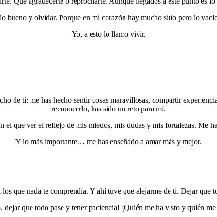
rte. Qué agradecerte o reprocharte. Aunque llegados a este punto es lo
 bueno y olvidar. Porque en mi corazón hay mucho sitio pero lo vacío 
Yo, a esto lo llamo vivir.
cho de ti: me has hecho sentir cosas maravillosas, compartir experienci
reconocerlo, has sido un reto para mí.
en el que ver el reflejo de mis miedos, mis dudas y mis fortalezas. Me ha
Y lo más importante… me has enseñado a amar más y mejor.
os que nada te comprendía. Y ahí tuve que alejarme de ti. Dejar que to
, dejar que todo pase y tener paciencia! ¡Quién me ha visto y quién me