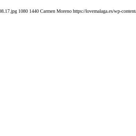
08.17.jpg
1080
1440
Carmen Moreno
https://lovemalaga.es/wp-conten