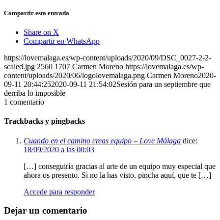
Compartir esta entrada
Share on X
Compartir en WhatsApp
https://lovemalaga.es/wp-content/uploads/2020/09/DSC_0027-2-2-
scaled.jpg
2560
1707
Carmen Moreno
https://lovemalaga.es/wp-
content/uploads/2020/06/logolovemalaga.png
Carmen Moreno
2020-
09-11 20:44:25
2020-09-11 21:54:02
Sesión para un septiembre que
derriba lo imposible
1
comentario
Trackbacks y pingbacks
Cuando en el camino creas equipo – Love Málaga
dice:
18/09/2020 a las 00:03
[…] conseguiría gracias al arte de un equipo muy especial que
ahora os presento. Si no la has visto, pincha aquí, que te […]
Accede para responder
Dejar un comentario