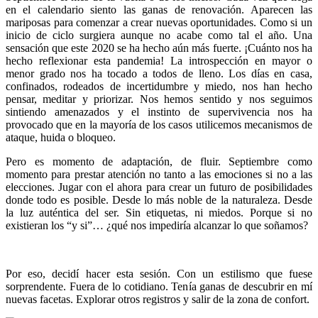
en el calendario siento las ganas de renovación. Aparecen las
mariposas para comenzar a crear nuevas oportunidades. Como si un
inicio de ciclo surgiera aunque no acabe como tal el año. Una
sensación que este 2020 se ha hecho aún más fuerte. ¡Cuánto nos ha
hecho reflexionar esta pandemia! La introspección en mayor o
menor grado nos ha tocado a todos de lleno. Los días en casa,
confinados, rodeados de incertidumbre y miedo, nos han hecho
pensar, meditar y priorizar. Nos hemos sentido y nos seguimos
sintiendo amenazados y el instinto de supervivencia nos ha
provocado que en la mayoría de los casos utilicemos mecanismos de
ataque, huida o bloqueo.
Pero es momento de adaptación, de fluir. Septiembre como
momento para prestar atención no tanto a las emociones si no a las
elecciones. Jugar con el ahora para crear un futuro de posibilidades
donde todo es posible. Desde lo más noble de la naturaleza. Desde
la luz auténtica del ser. Sin etiquetas, ni miedos. Porque si no
existieran los “y si”… ¿qué nos impediría alcanzar lo que soñamos?
Por eso, decidí hacer esta sesión. Con un estilismo que fuese
sorprendente. Fuera de lo cotidiano. Tenía ganas de descubrir en mí
nuevas facetas. Explorar otros registros y salir de la zona de confort.