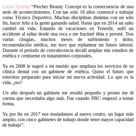
Laura Tudela
: “Plocher Beauty Concept es la consecuencia de una
serie de acontecimientos. Con tan solo 18 años comencé a trabajar
como Técnico Deportivo. Muchas disciplinas distintas con un solo
fin, hacer feliz a la gente ganando salud. Hasta que en 2014 un salto
cambió mi vida. Estando de vacaciones en Tenerife, sufrí un
accidente al saltar desde una roca y me fracturé tibia y peroné. Tras
varias cirugías, muchos meses de sufrimiento y dolor,
recomendación médica, me tuve que replantear mi futuro laboral.
Durante el periodo de convalecencia decidí ampliar mis estudios de
estética y centrarme en tratamientos corporales.
Ya en 2008 le sugerí a mi marido que ampliara los servicios de su
clínica dental con un gabinete de estética. Quiso el futuro que
estuviera preparado para iniciar mi nueva actividad. Lo que es la
vida, ¿no?
Un año después un gabinete me resultó pequeño y pronto me di
cuenta que necesitaba algo más. Fue cuando PBC empezó a tomar
forma.
Ya por fin en 2017 nos trasladamos al nuevo centro, un lugar más
amplio, con cinco gabinetes de trabajo donde tener mayor capacidad
de trabajo”.