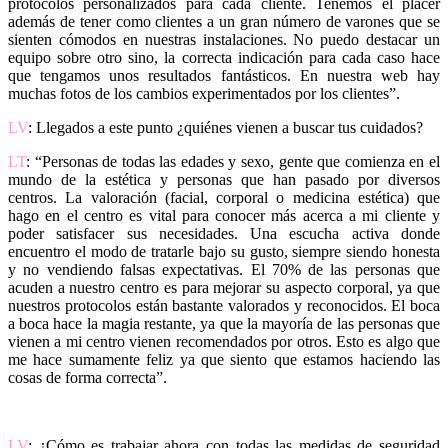
protocolos personalizados para cada cliente. Tenemos el placer
además de tener como clientes a un gran número de varones que se
sienten cómodos en nuestras instalaciones. No puedo destacar un
equipo sobre otro sino, la correcta indicación para cada caso hace
que tengamos unos resultados fantásticos. En nuestra web hay
muchas fotos de los cambios experimentados por los clientes”.
LV
: Llegados a este punto ¿quiénes vienen a buscar tus cuidados?
LT
: “Personas de todas las edades y sexo, gente que comienza en el
mundo de la estética y personas que han pasado por diversos
centros. La valoración (facial, corporal o medicina estética) que
hago en el centro es vital para conocer más acerca a mi cliente y
poder satisfacer sus necesidades. Una escucha activa donde
encuentro el modo de tratarle bajo su gusto, siempre siendo honesta
y no vendiendo falsas expectativas. El 70% de las personas que
acuden a nuestro centro es para mejorar su aspecto corporal, ya que
nuestros protocolos están bastante valorados y reconocidos. El boca
a boca hace la magia restante, ya que la mayoría de las personas que
vienen a mi centro vienen recomendados por otros. Esto es algo que
me hace sumamente feliz ya que siento que estamos haciendo las
cosas de forma correcta”.
LV
: ¿Cómo es trabajar ahora con todas las medidas de seguridad