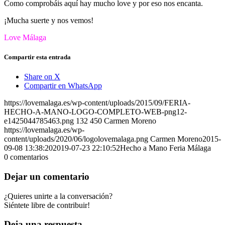
Como comprobáis aquí hay mucho love y por eso nos encanta.
¡Mucha suerte y nos vemos!
Love Málaga
Compartir esta entrada
Share on X
Compartir en WhatsApp
https://lovemalaga.es/wp-content/uploads/2015/09/FERIA-
HECHO-A-MANO-LOGO-COMPLETO-WEB-png12-
e1425044785463.png
132
450
Carmen Moreno
https://lovemalaga.es/wp-
content/uploads/2020/06/logolovemalaga.png
Carmen Moreno
2015-
09-08 13:38:20
2019-07-23 22:10:52
Hecho a Mano Feria Málaga
0
comentarios
Dejar un comentario
¿Quieres unirte a la conversación?
Siéntete libre de contribuir!
Deja una respuesta