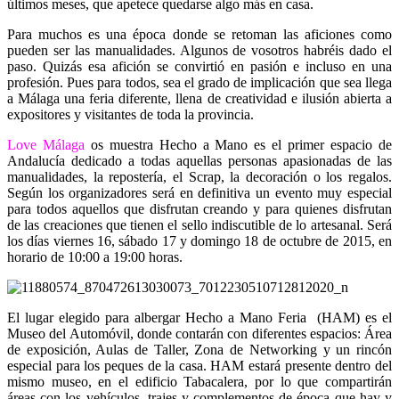
últimos meses, que apetece quedarse algo más en casa.
Para muchos es una época donde se retoman las aficiones como
pueden ser las manualidades. Algunos de vosotros habréis dado el
paso. Quizás esa afición se convirtió en pasión e incluso en una
profesión. Pues para todos, sea el grado de implicación que sea llega
a Málaga una feria diferente, llena de creatividad e ilusión abierta a
expositores y visitantes de toda la provincia.
Love Málaga
os muestra Hecho a Mano es el primer espacio de
Andalucía dedicado a todas aquellas personas apasionadas de las
manualidades, la repostería, el Scrap, la decoración o los regalos.
Según los organizadores será en definitiva un evento muy especial
para todos aquellos que disfrutan creando y para quienes disfrutan
de las creaciones que tienen el sello indiscutible de lo artesanal. Será
los días viernes 16, sábado 17 y domingo 18 de octubre de 2015, en
horario de 10:00 a 19:00 horas.
El lugar elegido para albergar Hecho a Mano Feria (HAM) es el
Museo del Automóvil, donde contarán con diferentes espacios: Área
de exposición, Aulas de Taller, Zona de Networking y un rincón
especial para los peques de la casa. HAM estará presente dentro del
mismo museo, en el edificio Tabacalera, por lo que compartirán
áreas con los vehículos, trajes y complementos de época que hay y