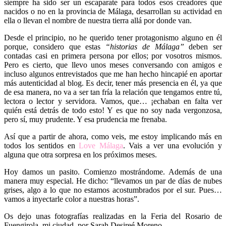
siempre ha sido ser un escaparate para todos esos creadores que
nacidos o no en la provincia de Málaga, desarrollan su actividad en
ella o llevan el nombre de nuestra tierra allá por donde van.
Desde el principio, no he querido tener protagonismo alguno en él
porque, considero que estas
“historias de Málaga”
deben ser
contadas casi en primera persona por ellos; por vosotros mismos.
Pero es cierto, que llevo unos meses conversando con amigos e
incluso algunos entrevistados que me han hecho hincapié en aportar
más autenticidad al blog. Es decir, tener más presencia en él, ya que
de esa manera, no va a ser tan fría la relación que tengamos entre tú,
lectora o lector y servidora. Vamos, que… ¡echaban en falta ver
quién está detrás de todo esto! Y es que no soy nada vergonzosa,
pero sí, muy prudente. Y esa prudencia me frenaba.
Así que a partir de ahora, como veis, me estoy implicando más en
todos los sentidos en
Love Málaga
. Vais a ver una evolución y
alguna que otra sorpresa en los próximos meses.
Hoy damos un pasito. Comienzo mostrándome. Además de una
manera muy especial. He dicho: “llevamos un par de días de nubes
grises, algo a lo que no estamos acostumbrados por el sur. Pues…
vamos a inyectarle color a nuestras horas”.
Os dejo unas fotografías realizadas en la Feria del Rosario de
Fuengirola, mi ciudad, por Sarah Desireé Moreno.