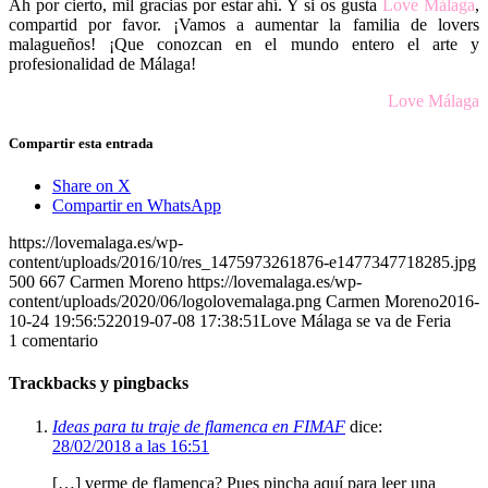
Ah por cierto, mil gracias por estar ahí. Y si os gusta
Love Málaga
,
compartid por favor. ¡Vamos a aumentar la familia de lovers
malagueños! ¡Que conozcan en el mundo entero el arte y
profesionalidad de Málaga!
Love Málaga
Compartir esta entrada
Share on X
Compartir en WhatsApp
https://lovemalaga.es/wp-
content/uploads/2016/10/res_1475973261876-e1477347718285.jpg
500
667
Carmen Moreno
https://lovemalaga.es/wp-
content/uploads/2020/06/logolovemalaga.png
Carmen Moreno
2016-
10-24 19:56:52
2019-07-08 17:38:51
Love Málaga se va de Feria
1
comentario
Trackbacks y pingbacks
Ideas para tu traje de flamenca en FIMAF
dice:
28/02/2018 a las 16:51
[…] verme de flamenca? Pues pincha aquí para leer una