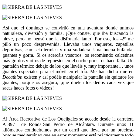
Así que el domingo se convirtió en una aventura donde unimos
naturaleza, diversión y familia. ¡Que conste, que iba buscando la
nieve, pero no pensé que la disfrutaría tanto! Por eso, los -2º me
pilló un poco desprevenida. Llevaba unos vaqueros, zapatillas
deportivas, camiseta térmica y una sudadera. Una buena bufanda,
guantes y gorra. Si os acercáis vosotros, os recomiendo calcetines
más gordos y otros de repuestos en el coche por si os hace falta. Un
pantalón térmico debajo de los que llevéis y, muy importante… unos
guantes especiales para el móvil en el frío. Me han dicho que en
Decathlon
existen y así podéis manipular la pantalla sin quitaros los
guantes, porque os aseguro, ¡que duelen los dedos cada vez que
sacas haces fotos o vídeos!
Al Área Recreativa de Los Quejigales se accede desde la carretera
A-397 de Ronda-San Pedro de Alcántara. Durante unos 11
kilómetros conduciremos por un carril que lleva por un precioso
bosque mediterráneo que en estos momentos está prácticamente todo