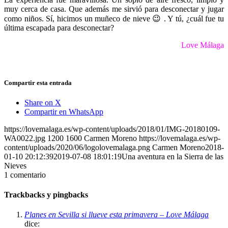
muy cerca de casa. Que además me sirvió para desconectar y jugar
como niños. Sí, hicimos un muñeco de nieve 😉 . Y tú, ¿cuál fue tu
última escapada para desconectar?
Love Málaga
Compartir esta entrada
Share on X
Compartir en WhatsApp
https://lovemalaga.es/wp-content/uploads/2018/01/IMG-20180109-
WA0022.jpg
1200
1600
Carmen Moreno
https://lovemalaga.es/wp-
content/uploads/2020/06/logolovemalaga.png
Carmen Moreno
2018-
01-10 20:12:39
2019-07-08 18:01:19
Una aventura en la Sierra de las
Nieves
1
comentario
Trackbacks y pingbacks
Planes en Sevilla si llueve esta primavera – Love Málaga
dice: