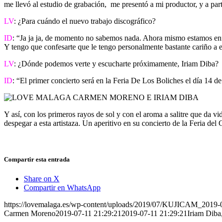
me llevó al estudio de grabación, me presentó a mi productor, y a par
LV
: ¿Para cuándo el nuevo trabajo discográfico?
ID
: “Ja ja ja, de momento no sabemos nada. Ahora mismo estamos enf
Y tengo que confesarte que le tengo personalmente bastante cariño a
LV
: ¿Dónde podemos verte y escucharte próximamente, Iriam Diba?
ID
: “El primer concierto será en la Feria De Los Boliches el día 14 
Y así, con los primeros rayos de sol y con el aroma a salitre que da vi
despegar a esta artistaza. Un aperitivo en su concierto de la Feria de
Compartir esta entrada
Share on X
Compartir en WhatsApp
https://lovemalaga.es/wp-content/uploads/2019/07/KUJICAM_2019-
Carmen Moreno
2019-07-11 21:29:21
2019-07-11 21:29:21
Iriam Diba