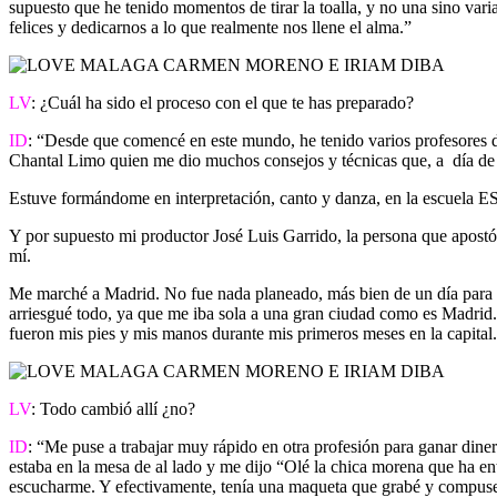
supuesto que he tenido momentos de tirar la toalla, y no una sino var
felices y dedicarnos a lo que realmente nos llene el alma.”
LV
: ¿Cuál ha sido el proceso con el que te has preparado?
ID
: “Desde que comencé en este mundo, he tenido varios profesores d
Chantal Limo quien me dio muchos consejos y técnicas que, a día de 
Estuve formándome en interpretación, canto y danza, en la escuela E
Y por supuesto mi productor José Luis Garrido, la persona que apostó
mí.
Me marché a Madrid. No fue nada planeado, más bien de un día para o
arriesgué todo, ya que me iba sola a una gran ciudad como es Madrid.
fueron mis pies y mis manos durante mis primeros meses en la capita
LV
: Todo cambió allí ¿no?
ID
: “Me puse a trabajar muy rápido en otra profesión para ganar di
estaba en la mesa de al lado y me dijo “Olé la chica morena que ha ent
escucharme. Y efectivamente, tenía una maqueta que grabé y compuse co