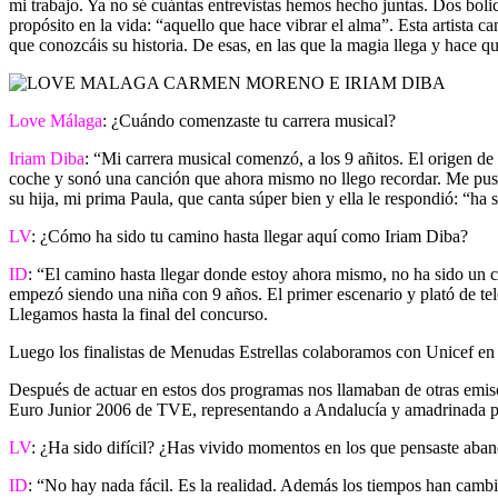
mi trabajo. Ya no sé cuántas entrevistas hemos hecho juntas. Dos bolic
propósito en la vida: “aquello que hace vibrar el alma”. Esta artista 
que conozcáis su historia. De esas, en las que la magia llega y hace
Love Málaga
: ¿Cuándo comenzaste tu carrera musical?
Iriam Diba
: “Mi carrera musical comenzó, a los 9 añitos. El origen d
coche y sonó una canción que ahora mismo no llego recordar. Me puse 
su hija, mi prima Paula, que canta súper bien y ella le respondió: “h
LV
: ¿Cómo ha sido tu camino hasta llegar aquí como Iriam Diba?
ID
: “El camino hasta llegar donde estoy ahora mismo, no ha sido un c
empezó siendo una niña con 9 años. El primer escenario y plató de te
Llegamos hasta la final del concurso.
Luego los finalistas de Menudas Estrellas colaboramos con Unicef en
Después de actuar en estos dos programas nos llamaban de otras emiso
Euro Junior 2006 de TVE, representando a Andalucía y amadrinada po
LV
: ¿Ha sido difícil? ¿Has vivido momentos en los que pensaste aba
ID
: “No hay nada fácil. Es la realidad. Además los tiempos han cambi