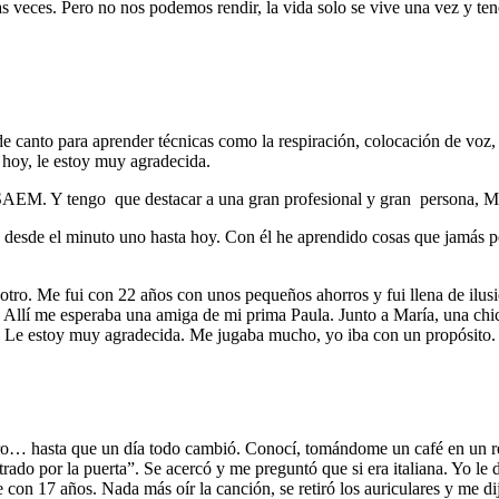
ias veces. Pero no nos podemos rendir, la vida solo se vive una vez y 
e canto para aprender técnicas como la respiración, colocación de voz,
hoy, le estoy muy agradecida.
SAEM. Y tengo que destacar a una gran profesional y gran persona, Ma
 desde el minuto uno hasta hoy. Con él he aprendido cosas que jamás p
tro. Me fui con 22 años con unos pequeños ahorros y fui llena de ilus
 Allí me esperaba una amiga de mi prima Paula. Junto a María, una chic
l. Le estoy muy agradecida. Me jugaba mucho, yo iba con un propósito.
nero… hasta que un día todo cambió. Conocí, tomándome un café en un r
rado por la puerta”. Se acercó y me preguntó que si era italiana. Yo le 
n 17 años. Nada más oír la canción, se retiró los auriculares y me dij