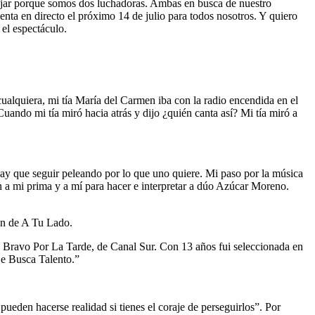
rabajar porque somos dos luchadoras. Ambas en busca de nuestro
senta en directo el próximo 14 de julio para todos nosotros. Y quiero
el espectáculo.
cualquiera, mi tía María del Carmen iba con la radio encendida en el
ando mi tía miró hacia atrás y dijo ¿quién canta así? Mi tía miró a
hay que seguir peleando por lo que uno quiere. Mi paso por la música
 a mi prima y a mí para hacer e interpretar a dúo Azúcar Moreno.
ón de A Tu Lado.
o Bravo Por La Tarde, de Canal Sur. Con 13 años fui seleccionada en
Se Busca Talento.”
eden hacerse realidad si tienes el coraje de perseguirlos”. Por